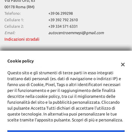
Via Paolo Orsi, 63
tta
ti
00178 Roma (RM)
Telefono:
+39 06 299298
Cellulare 1:
+39 392 792 2610
mpre
Cookie necessari
Cellulare 2:
+39 334 571 6331
litato
Email:
autocentroemmepi@gmail.com
Indicazioni stradali
Cookie delle preferenze
Cookie per il miglioramento dell'esperienza utente
Dati fiscali:
Cookie policy
Autocentro Emmepi Srl
Cookie analitici
Questo sito e gli strumenti di terze parti in esso integrati
Via Paolo Orsi, 63, Roma (RM)
trattano dati personali (es. dati di navigazione o indirizzi IP) e
C.F/P.IVA:
15164031005
fanno uso di Cookie, Pixel, Tags o altri identificatori necessari
Cookie di marketing
Registro delle imprese:
RM
per il funzionamento e per il raggiungimento delle finalità
descritte nella cookie policy, tra cui il miglioramento delle
funzionalità del sito e la pubblicità personalizzata. Cliccando
Leggi
sul pulsante Accetta Tutti dichiari di accettare l'utilizzo di
la
queste tecnologie. In alternativa puoi personalizzare le tue
cookie
scelte tramite l'apposito pulsante. Scopri di più e personalizza.
policy