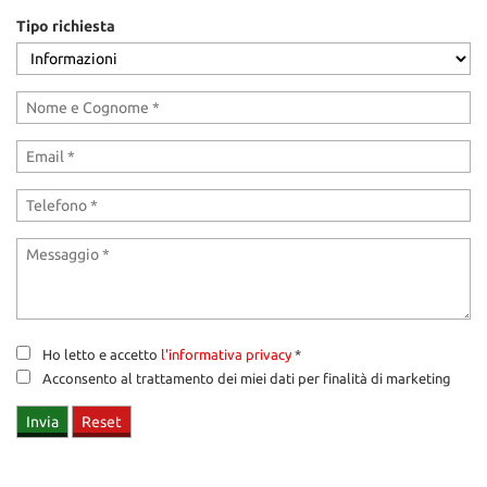
tracciamento
Tipo richiesta
che
adottiamo
per
offrire
le
funzionalità
e
svolgere
le
attività
di
seguito
descritte.
Per
ottenere
maggiori
Ho letto e accetto
l'informativa privacy
*
informazioni
Acconsento al trattamento dei miei dati per finalità di marketing
sull'utilità
e
sul
funzionamento
di