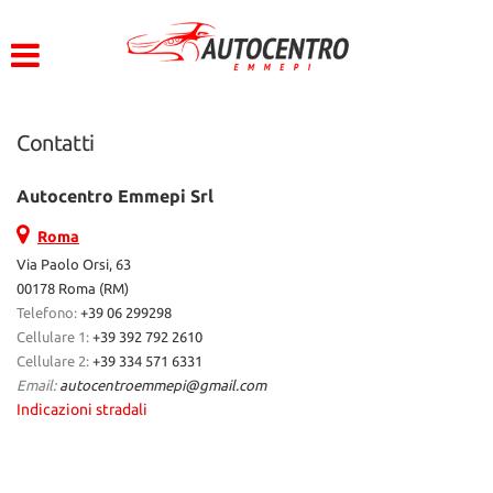
HOME
Le
tue
preferenze
LISTA VEICOLI
di
consenso
Contatti
ACQUISTIAMO USATO
Il
seguente
Autocentro Emmepi Srl
pannello
ASSISTENZA
ti
Roma
consente
Via Paolo Orsi, 63
di
CONTATTI
00178 Roma (RM)
esprimere
Telefono:
+39 06 299298
le
Cellulare 1:
+39 392 792 2610
tue
Cellulare 2:
+39 334 571 6331
preferenze
Email:
autocentroemmepi@gmail.com
di
Indicazioni stradali
consenso
alle
tecnologie
di