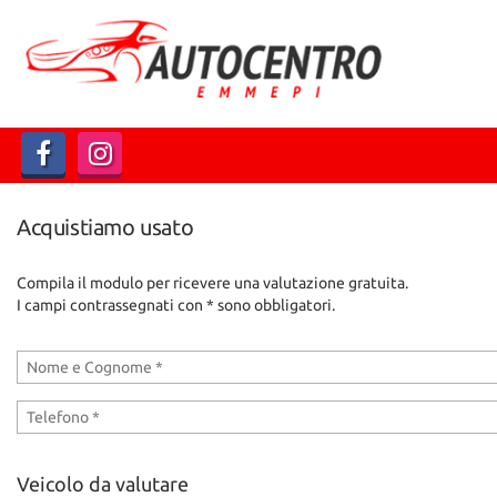
HOME
Le
tue
preferenze
LISTA VEICOLI
di
consenso
ACQUISTIAMO USATO
Il
seguente
pannello
Acquistiamo usato
ASSISTENZA
ti
consente
Compila il modulo per ricevere una valutazione gratuita.
di
CONTATTI
I campi contrassegnati con * sono obbligatori.
esprimere
le
tue
preferenze
di
consenso
alle
tecnologie
Veicolo da valutare
di