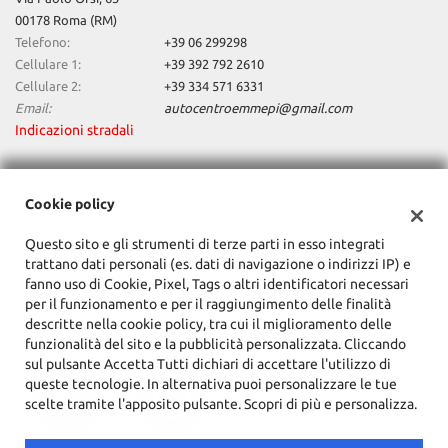
tta
00178 Roma (RM)
ti
Telefono:
+39 06 299298
Cellulare 1:
+39 392 792 2610
mpre
Cellulare 2:
+39 334 571 6331
Cookie necessari
litato
Email:
autocentroemmepi@gmail.com
Indicazioni stradali
Cookie delle preferenze
Cookie per il miglioramento dell'esperienza utente
Dati fiscali:
Cookie policy
Autocentro Emmepi Srl
Questo sito e gli strumenti di terze parti in esso integrati
Cookie analitici
Via Paolo Orsi, 63, Roma (RM)
trattano dati personali (es. dati di navigazione o indirizzi IP) e
C.F/P.IVA:
15164031005
fanno uso di Cookie, Pixel, Tags o altri identificatori necessari
Registro delle imprese:
RM
Cookie di marketing
per il funzionamento e per il raggiungimento delle finalità
descritte nella cookie policy, tra cui il miglioramento delle
funzionalità del sito e la pubblicità personalizzata. Cliccando
Leggi
sul pulsante Accetta Tutti dichiari di accettare l'utilizzo di
la
queste tecnologie. In alternativa puoi personalizzare le tue
cookie
scelte tramite l'apposito pulsante. Scopri di più e personalizza.
policy