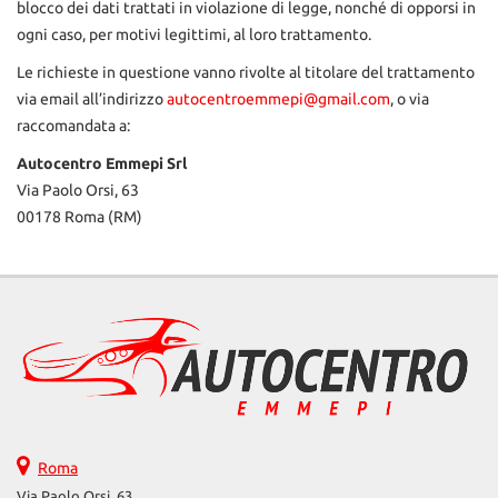
blocco dei dati trattati in violazione di legge, nonché di opporsi in
questi
ogni caso, per motivi legittimi, al loro trattamento.
strumenti
di
Le richieste in questione vanno rivolte al titolare del trattamento
tracciamento
via email all’indirizzo
autocentroemmepi@gmail.com
, o via
si
raccomandata a:
rimanda
alla
Autocentro Emmepi Srl
cookie
Via Paolo Orsi, 63
policy.
00178 Roma (RM)
Puoi
rivedere
e
modificare
le
tue
scelte
in
qualsiasi
momento.
Roma
Via Paolo Orsi, 63