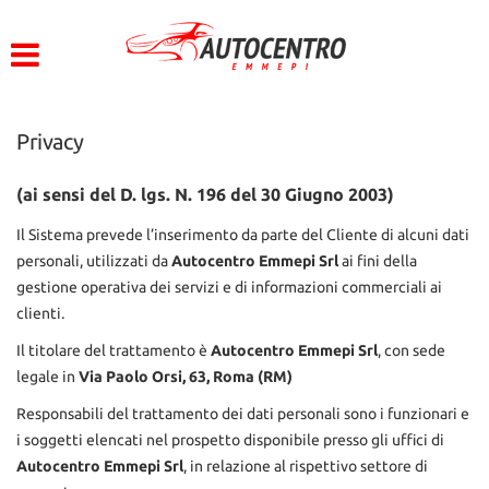
HOME
Le
tue
preferenze
LISTA VEICOLI
di
consenso
Privacy
ACQUISTIAMO USATO
Il
seguente
(ai sensi del D. lgs. N. 196 del 30 Giugno 2003)
pannello
ASSISTENZA
Il Sistema prevede l’inserimento da parte del Cliente di alcuni dati
ti
consente
personali, utilizzati da
Autocentro Emmepi Srl
ai fini della
di
CONTATTI
gestione operativa dei servizi e di informazioni commerciali ai
esprimere
clienti.
le
tue
Il titolare del trattamento è
Autocentro Emmepi Srl
, con sede
preferenze
legale in
Via Paolo Orsi, 63, Roma (RM)
di
consenso
Responsabili del trattamento dei dati personali sono i funzionari e
alle
i soggetti elencati nel prospetto disponibile presso gli uffici di
tecnologie
Autocentro Emmepi Srl
, in relazione al rispettivo settore di
di