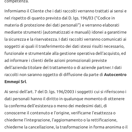
competenza.
tracciamento
che
Informiamo il Cliente che i dati raccolti verranno trattati ai sensi e
adottiamo
nel rispetto di quanto previsto dal D. lgs. 196/03 (“Codice in
per
materia di protezione dei dati personali”) e verranno elaborati
offrire
le
mediante strumenti (automatizzati e manuali) idonei a garantirne
funzionalità
la sicurezza e la riservatezza. I dati raccolti verranno comunicati ai
e
soggetti ai quali il trasferimento dei dati stessi risulti necessario,
svolgere
funzionale e strumentale alla gestione operativa dell’acquisto, ed
le
ad informare i clienti delle azioni promozionali previste
attività
di
dell’azienda titolare del trattamento o di aziende partner. I dati
seguito
raccolti non saranno oggetto di diffusione da parte di
Autocentro
descritte.
Emmepi Srl
.
Per
ottenere
Ai sensi dell’art. 7 del D. lgs. 196/2003 i soggetti cui si riferiscono i
maggiori
dati personali hanno il diritto in qualunque momento di ottenere
informazioni
la conferma dell’esistenza o meno dei medesimi dati, di
sull'utilità
conoscerne il contenuto e l’origine, verificarne l’esattezza o
e
chiederne l’integrazione, l’aggiornamento o la rettificazione,
sul
funzionamento
chiederne la cancellazione, la trasformazione in forma anonima o il
di