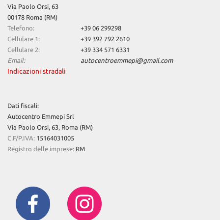
Via Paolo Orsi, 63
questi
00178 Roma (RM)
strumenti
Telefono:
+39 06 299298
di
tracciamento
Cellulare 1:
+39 392 792 2610
si
Cellulare 2:
+39 334 571 6331
rimanda
Email:
autocentroemmepi@gmail.com
alla
Indicazioni stradali
cookie
policy.
Puoi
Dati fiscali:
rivedere
Autocentro Emmepi Srl
e
modificare
Via Paolo Orsi, 63, Roma (RM)
le
C.F/P.IVA:
15164031005
tue
Registro delle imprese:
RM
scelte
in
qualsiasi
momento.