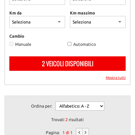
questi
strumenti
Km da
Km massimo
di
tracciamento
si
rimanda
Cambio
alla
Manuale
Automatico
cookie
policy.
Puoi
2 VEICOLI DISPONIBILI
rivedere
e
modificare
Mostra tutti
le
tue
scelte
in
Ordina per:
qualsiasi
momento.
Trovati
2
risultati
Pagina:
1 di 1