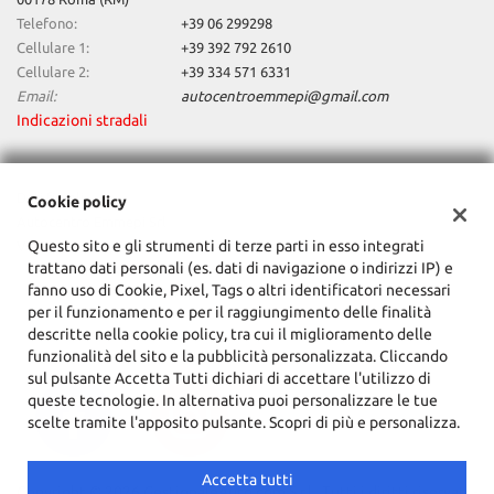
satellitare • Sospensioni pneumatiche • Specchietti laterali elettrici
Telefono:
+39 06 299298
• Telecamera per parcheggio assistito • Touch screen • USB • Vetri
Cellulare 1:
+39 392 792 2610
oscurati • Vivavoce • Volante in pelle • Volante multifunzione
Cellulare 2:
+39 334 571 6331
Email:
autocentroemmepi@gmail.com
Indicazioni stradali
Dati fiscali:
Cookie policy
Autocentro Emmepi Srl
Questo sito e gli strumenti di terze parti in esso integrati
Via Paolo Orsi, 63, Roma (RM)
trattano dati personali (es. dati di navigazione o indirizzi IP) e
C.F/P.IVA:
15164031005
fanno uso di Cookie, Pixel, Tags o altri identificatori necessari
Registro delle imprese:
RM
per il funzionamento e per il raggiungimento delle finalità
descritte nella cookie policy, tra cui il miglioramento delle
funzionalità del sito e la pubblicità personalizzata. Cliccando
sul pulsante Accetta Tutti dichiari di accettare l'utilizzo di
queste tecnologie. In alternativa puoi personalizzare le tue
scelte tramite l'apposito pulsante. Scopri di più e personalizza.
Accetta tutti
Copyright © 2026 GestionaleAuto.com S.r.l., Tutti i diritti riservati -