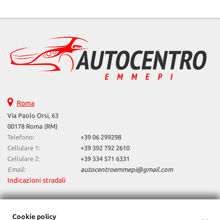
Salva
le
impostazioni
Roma
Via Paolo Orsi, 63
00178 Roma (RM)
Telefono:
+39 06 299298
Cellulare 1:
+39 392 792 2610
Cellulare 2:
+39 334 571 6331
Email:
autocentroemmepi@gmail.com
Indicazioni stradali
Dati fiscali:
Cookie policy