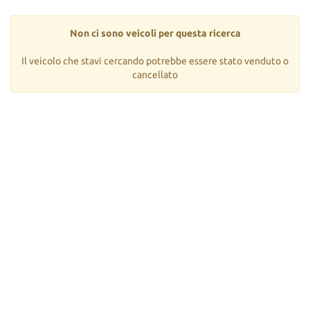
tta
ti
Non ci sono veicoli per questa ricerca
mpre
Il veicolo che stavi cercando potrebbe essere stato venduto o
Cookie necessari
litato
cancellato
Cookie delle preferenze
Cookie per il miglioramento dell'esperienza utente
Cookie analitici
Cookie di marketing
Leggi
la
cookie
policy