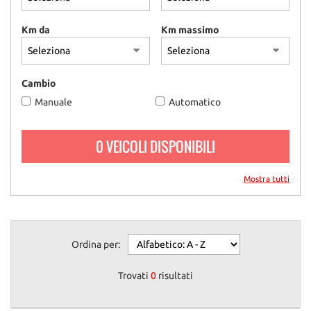
questi
strumenti
Km da
Km massimo
di
tracciamento
si
rimanda
Cambio
alla
Manuale
Automatico
cookie
policy.
Puoi
0 VEICOLI DISPONIBILI
rivedere
e
modificare
Mostra tutti
le
tue
scelte
in
Ordina per:
qualsiasi
momento.
Trovati
0
risultati