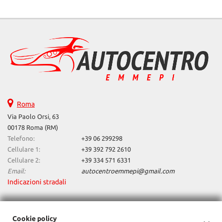
Salva
le
impostazioni
Roma
Via Paolo Orsi, 63
00178 Roma (RM)
Telefono:
+39 06 299298
Cellulare 1:
+39 392 792 2610
Cellulare 2:
+39 334 571 6331
Email:
autocentroemmepi@gmail.com
Indicazioni stradali
Dati fiscali:
Cookie policy