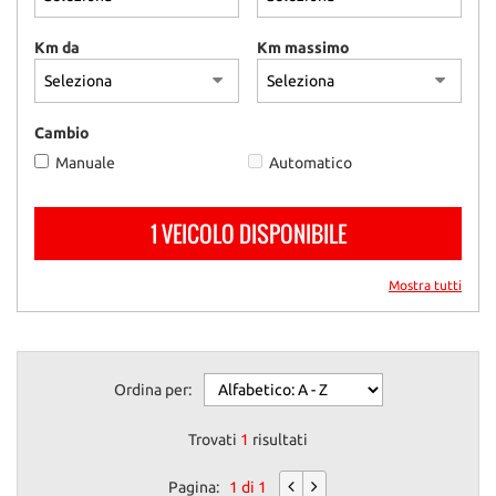
questi
strumenti
Km da
Km massimo
di
tracciamento
si
rimanda
Cambio
alla
Manuale
Automatico
cookie
policy.
Puoi
1 VEICOLO DISPONIBILE
rivedere
e
modificare
Mostra tutti
le
tue
scelte
in
Ordina per:
qualsiasi
momento.
Trovati
1
risultati
Pagina:
1 di 1