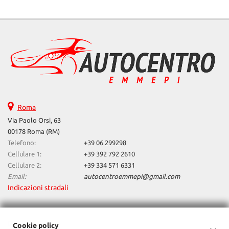
Salva
le
impostazioni
Roma
Via Paolo Orsi, 63
00178 Roma (RM)
Telefono:
+39 06 299298
Cellulare 1:
+39 392 792 2610
Cellulare 2:
+39 334 571 6331
Email:
autocentroemmepi@gmail.com
Indicazioni stradali
Dati fiscali:
Cookie policy