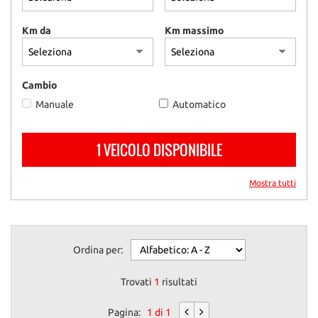
questi
strumenti
Km da
Km massimo
di
tracciamento
si
rimanda
Cambio
alla
Manuale
Automatico
cookie
policy.
Puoi
1 VEICOLO DISPONIBILE
rivedere
e
modificare
Mostra tutti
le
tue
scelte
in
Ordina per:
qualsiasi
momento.
Trovati
1
risultati
Pagina:
1 di 1