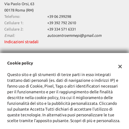
Via Paolo Orsi, 63
questi
00178 Roma (RM)
strumenti
Telefono:
+39 06 299298
di
tracciamento
Cellulare 1:
+39 392 792 2610
si
Cellulare 2:
+39 334 571 6331
rimanda
Email:
autocentroemmepi@gmail.com
alla
Indicazioni stradali
cookie
policy.
Puoi
Dati fiscali:
Cookie policy
rivedere
Autocentro Emmepi Srl
e
Questo sito e gli strumenti di terze parti in esso integrati
modificare
Via Paolo Orsi, 63, Roma (RM)
trattano dati personali (es. dati di navigazione o indirizzi IP) e
le
C.F/P.IVA:
15164031005
fanno uso di Cookie, Pixel, Tags o altri identificatori necessari
tue
Registro delle imprese:
RM
per il funzionamento e per il raggiungimento delle finalità
scelte
descritte nella cookie policy, tra cui il miglioramento delle
in
funzionalità del sito e la pubblicità personalizzata. Cliccando
qualsiasi
sul pulsante Accetta Tutti dichiari di accettare l'utilizzo di
momento.
queste tecnologie. In alternativa puoi personalizzare le tue
scelte tramite l'apposito pulsante. Scopri di più e personalizza.