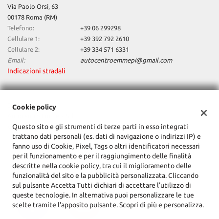
Via Paolo Orsi, 63
questi
00178 Roma (RM)
strumenti
Telefono:
+39 06 299298
di
tracciamento
Cellulare 1:
+39 392 792 2610
si
Cellulare 2:
+39 334 571 6331
rimanda
Email:
autocentroemmepi@gmail.com
alla
Indicazioni stradali
cookie
policy.
Puoi
Dati fiscali:
Cookie policy
rivedere
Autocentro Emmepi Srl
e
Questo sito e gli strumenti di terze parti in esso integrati
modificare
Via Paolo Orsi, 63, Roma (RM)
trattano dati personali (es. dati di navigazione o indirizzi IP) e
le
C.F/P.IVA:
15164031005
fanno uso di Cookie, Pixel, Tags o altri identificatori necessari
tue
Registro delle imprese:
RM
per il funzionamento e per il raggiungimento delle finalità
scelte
descritte nella cookie policy, tra cui il miglioramento delle
in
funzionalità del sito e la pubblicità personalizzata. Cliccando
qualsiasi
sul pulsante Accetta Tutti dichiari di accettare l'utilizzo di
momento.
queste tecnologie. In alternativa puoi personalizzare le tue
scelte tramite l'apposito pulsante. Scopri di più e personalizza.